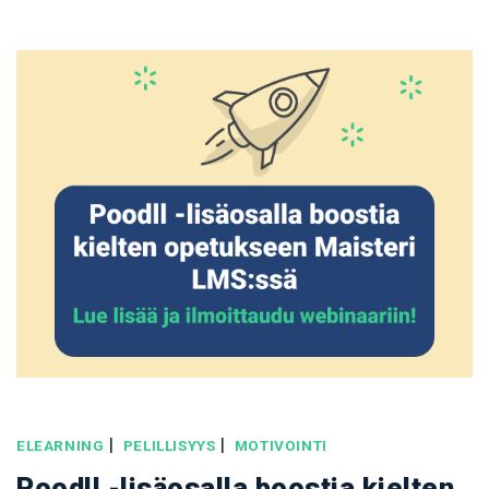
|
|
ELEARNING
PELILLISYYS
MOTIVOINTI
Poodll -lisäosalla boostia kielten