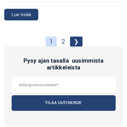
Lue lisää
1
2
❯
Pysy ajan tasalla uusimmista
artikkeleista