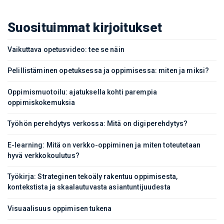
Suosituimmat kirjoitukset
Vaikuttava opetusvideo: tee se näin
Pelillistäminen opetuksessa ja oppimisessa: miten ja miksi?
Oppimismuotoilu: ajatuksella kohti parempia
oppimiskokemuksia
Työhön perehdytys verkossa: Mitä on digiperehdytys?
E-learning: Mitä on verkko-oppiminen ja miten toteutetaan
hyvä verkkokoulutus?
Työkirja: Strateginen tekoäly rakentuu oppimisesta,
kontekstista ja skaalautuvasta asiantuntijuudesta
Visuaalisuus oppimisen tukena