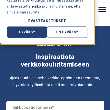
käytät tätä verkkosivua. Selaimessasi käytetään
yhtä evästettä, jonka avulla muistamme, että
sinua ei saa seurata.
EVÄSTEASETUKSET
HYVÄKSY
EN HYVÄKSY
MEDIAMAISTERI BLOGI
Inspiraatiota
verkkokouluttamiseen
Ajankohtaisia aiheita verkko-oppimisen teemoista,
hyvistä käytännöistä sekä menestystarinoista.