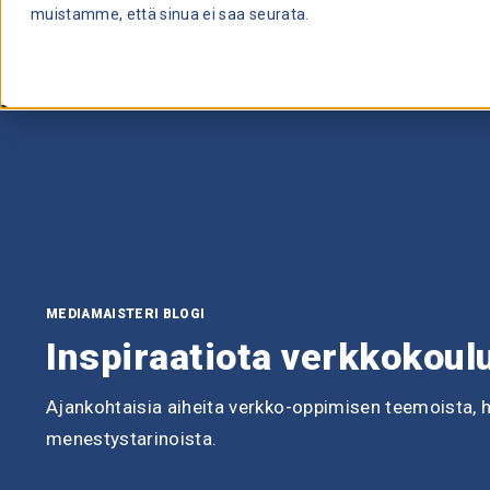
muistamme, että sinua ei saa seurata.
Ratkais
MEDIAMAISTERI BLOGI
Inspiraatiota verkkokou
Ajankohtaisia aiheita verkko-oppimisen teemoista, 
menestystarinoista.