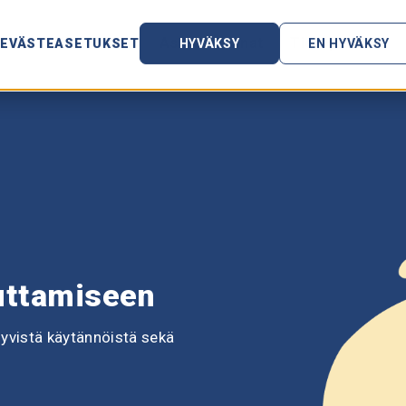
ut
Hinnoittelu
Asiakastarinat
Tietopankki
EVÄSTEASETUKSET
HYVÄKSY
EN HYVÄKSY
luttamiseen
hyvistä käytännöistä sekä