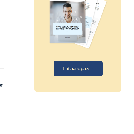
Lataa opas
en