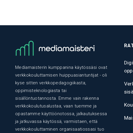
RA
Dig
Mediamaisterin kumppanina käytössäsi ovat
opp
verkkokouluttamisen huippuasiantuntijat - oli
kyse sitten verkkopedagogiikasta,
Ver
oppimisteknologiasta tai
sis
sisällöntuotannosta. Emme vain rakenna
Kou
verkkokoulutusalustaa, vaan tuemme ja
opastamme käyttöönotossa, jalkautuksessa
Mai
ja jatkuvassa käytössä, varmistaen, että
verkkokouluttaminen organisaatiossasi tuo