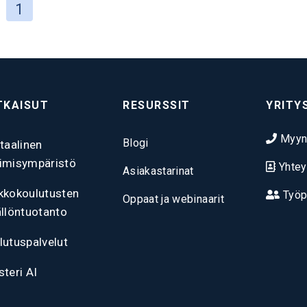
1
TKAISUT
RESURSSIT
YRITY
Myyn
Blogi
itaalinen
imisympäristö
Yhtey
Asiakastarinat
kkokoulutusten
Työp
Oppaat ja webinaarit
ällöntuotanto
lutuspalvelut
steri AI