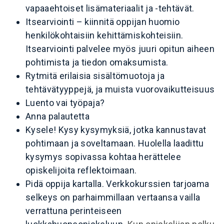
vapaaehtoiset lisämateriaalit ja -tehtävät.
Itsearviointi – kiinnitä oppijan huomio
henkilökohtaisiin kehittämiskohteisiin.
Itsearviointi palvelee myös juuri opitun aiheen
pohtimista ja tiedon omaksumista.
Rytmitä erilaisia sisältömuotoja ja
tehtävätyyppejä, ja muista vuorovaikutteisuus
Luento vai työpaja?
Anna palautetta
Kysele! Kysy kysymyksiä, jotka kannustavat
pohtimaan ja soveltamaan. Huolella laadittu
kysymys sopivassa kohtaa herättelee
opiskelijoita reflektoimaan.
Pidä oppija kartalla. Verkkokurssien tarjoama
selkeys on parhaimmillaan vertaansa vailla
verrattuna perinteiseen