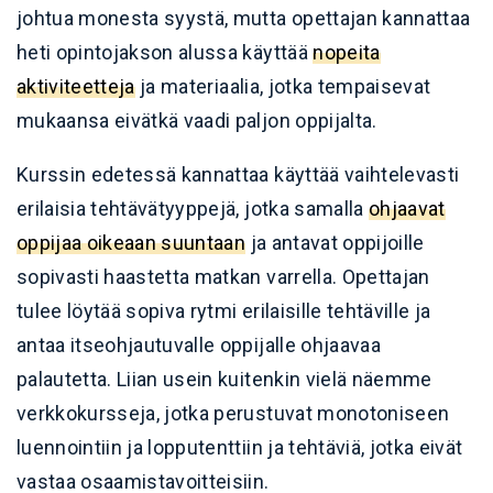
johtua monesta syystä, mutta opettajan kannattaa
heti opintojakson alussa käyttää
nopeita
aktiviteetteja
ja materiaalia, jotka tempaisevat
mukaansa eivätkä vaadi paljon oppijalta.
Kurssin edetessä kannattaa käyttää vaihtelevasti
erilaisia tehtävätyyppejä, jotka samalla
ohjaavat
oppijaa oikeaan suuntaan
ja antavat oppijoille
sopivasti haastetta matkan varrella. Opettajan
tulee löytää sopiva rytmi erilaisille tehtäville ja
antaa itseohjautuvalle oppijalle ohjaavaa
palautetta. Liian usein kuitenkin vielä näemme
verkkokursseja, jotka perustuvat monotoniseen
luennointiin ja lopputenttiin ja tehtäviä, jotka eivät
vastaa osaamistavoitteisiin.