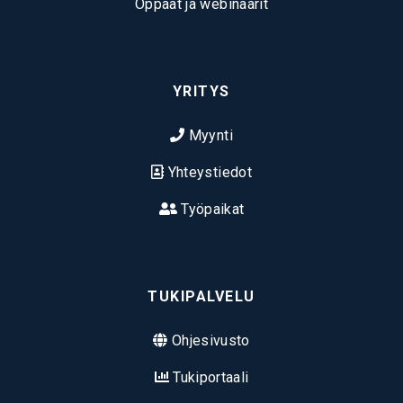
Oppaat ja webinaarit
YRITYS
Myynti
Yhteystiedot
Työpaikat
TUKIPALVELU
Ohjesivusto
Tukiportaali