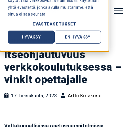
käytät tätä verkkosivua. Selaimessasi käytetään
yhtä evästettä, jonka avulla muistamme, että
sinua ei saa seurata.
EVÄSTEASETUKSET
HYVÄKSY
EN HYVÄKSY
VERKKO-OPPIMINEN
|
MOTIVOINTI
Itseohjautuvuus
verkkokoulutuksessa –
vinkit opettajalle
17. heinäkuuta, 2023
Arttu Kotakorpi
Valtakunnallisissa opetussuunnitelmissa