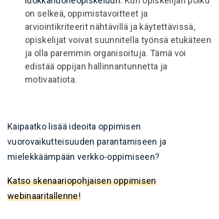
luokkahuoneopiskeluun.
Kun opiskelijan polku
on selkeä, oppimistavoitteet ja
arviointikriteerit nähtävillä ja käytettävissä,
opiskelijat voivat suunnitella työnsä etukäteen
ja olla paremmin organisoituja. Tämä voi
edistää oppijan hallinnantunnetta ja
motivaatiota.
Kaipaatko lisää ideoita oppimisen
vuorovaikutteisuuden parantamiseen ja
mielekkäämpään verkko-oppimiseen?
Katso skenaariopohjaisen oppimisen
webinaaritallenne!