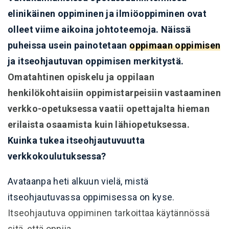
elinikäinen oppiminen ja ilmiöoppiminen ovat
olleet viime aikoina johtoteemoja. Näissä
puheissa usein painotetaan
oppimaan oppimisen
ja itseohjautuvan oppimisen merkitystä.
Omatahtinen opiskelu ja oppilaan
henkilökohtaisiin oppimistarpeisiin vastaaminen
verkko-opetuksessa vaatii opettajalta hieman
erilaista osaamista kuin lähiopetuksessa.
Kuinka tukea itseohjautuvuutta
verkkokoulutuksessa?
Avataanpa heti alkuun vielä, mistä
itseohjautuvassa oppimisessa on kyse.
Itseohjautuva oppiminen tarkoittaa käytännössä
sitä, että oppija