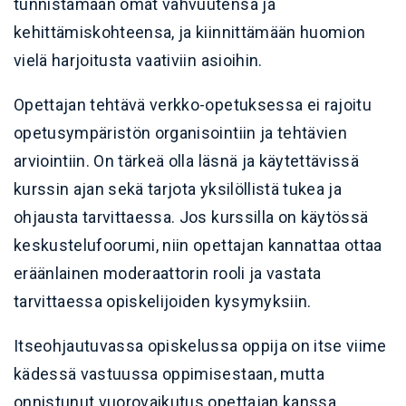
tunnistamaan omat vahvuutensa ja
kehittämiskohteensa, ja kiinnittämään huomion
vielä harjoitusta vaativiin asioihin.
Opettajan tehtävä verkko-opetuksessa ei rajoitu
opetusympäristön organisointiin ja tehtävien
arviointiin. On tärkeä olla läsnä ja käytettävissä
kurssin ajan sekä tarjota yksilöllistä tukea ja
ohjausta tarvittaessa. Jos kurssilla on käytössä
keskustelufoorumi, niin opettajan kannattaa ottaa
eräänlainen moderaattorin rooli ja vastata
tarvittaessa opiskelijoiden kysymyksiin.
Itseohjautuvassa opiskelussa oppija on itse viime
kädessä vastuussa oppimisestaan, mutta
onnistunut vuorovaikutus opettajan kanssa