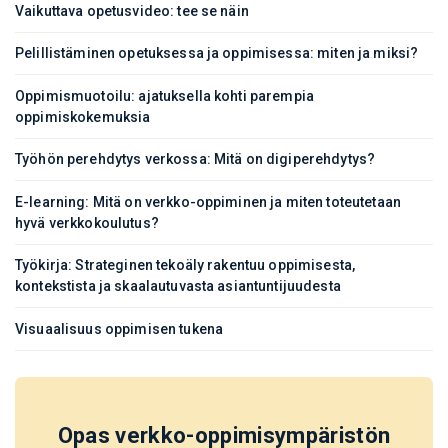
Vaikuttava opetusvideo: tee se näin
Pelillistäminen opetuksessa ja oppimisessa: miten ja miksi?
Oppimismuotoilu: ajatuksella kohti parempia
oppimiskokemuksia
Työhön perehdytys verkossa: Mitä on digiperehdytys?
E-learning: Mitä on verkko-oppiminen ja miten toteutetaan
hyvä verkkokoulutus?
Työkirja: Strateginen tekoäly rakentuu oppimisesta,
kontekstista ja skaalautuvasta asiantuntijuudesta
Visuaalisuus oppimisen tukena
Opas verkko-oppimisympäristön