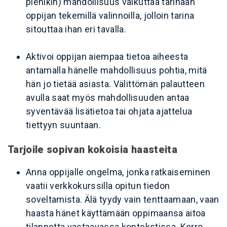
pienikin) mahdollisuus vaikuttaa tarinaan
oppijan tekemillä valinnoilla, jolloin tarina
sitouttaa ihan eri tavalla.
Aktivoi oppijan aiempaa tietoa aiheesta
antamalla hänelle mahdollisuus pohtia, mitä
hän jo tietää asiasta. Välittömän palautteen
avulla saat myös mahdollisuuden antaa
syventävää lisätietoa tai ohjata ajattelua
tiettyyn suuntaan.
Tarjoile sopivan kokoisia haasteita
Anna oppijalle ongelma, jonka ratkaiseminen
vaatii verkkokurssilla opitun tiedon
soveltamista. Älä tyydy vain tenttaamaan, vaan
haasta hänet käyttämään oppimaansa aitoa
tilannetta vastaavassa kontekstissa. Kerro