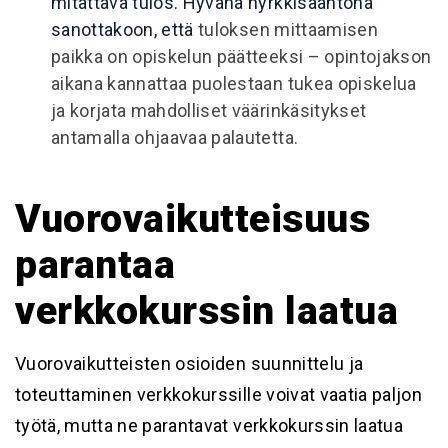
mitattava tulos. Hyvänä nyrkkisääntönä
sanottakoon, että
tuloksen mittaamisen
paikka on opiskelun päätteeksi – opintojakson
aikana kannattaa puolestaan tukea opiskelua
ja korjata mahdolliset väärinkäsitykset
antamalla ohjaavaa palautetta.
Vuorovaikutteisuus
parantaa
verkkokurssin laatua
Vuorovaikutteisten osioiden suunnittelu ja
toteuttaminen verkkokurssille voivat vaatia paljon
työtä, mutta ne parantavat verkkokurssin laatua