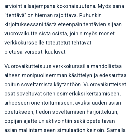
arviointia laajempana kokonaisuutena. Myös sana
“tehtävä” on hieman rajoittava. Puhunkin
kirjoituksessani tästä eteenpäin tehtävien sijaan
vuorovaikutteisista osista, joihin myös monet
verkkokursseille toteutetut tehtävät
oletusarvoisesti kuuluvat.
Vuorovaikutteisuus verkkokurssilla mahdollistaa
aiheen monipuolisemman käsittelyn ja edesauttaa
opitun soveltamista käytäntöön. Vuorovaikutteiset
osat soveltuvat siten esimerkiksi kertaamiseen,
aiheeseen orientoitumiseen, avuksi uuden asian
opetukseen, tiedon soveltamisen harjoitteluun,
oppijan ajattelun aktivointiin sekä opeteltavan
asian mallintamiseen simulaation keinoin. Samalla