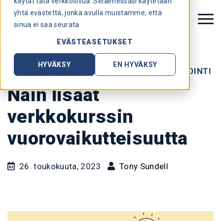
käytät tätä verkkosivua. Selaimessasi käytetään
yhtä evästettä, jonka avulla muistamme, että
sinua ei saa seurata.
EVÄSTEASETUKSET
HYVÄKSY
EN HYVÄKSY
PELILLISYYS
|
OPPIMISMUOTOILU
|
MOTIVOINTI
Näin lisäät
verkkokurssin
vuorovaikutteisuutta
26. toukokuuta, 2023
Tony Sundell