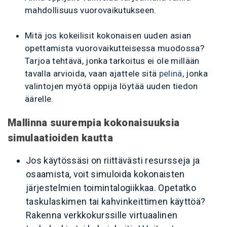
mahdollisuus vuorovaikutukseen.
Mitä jos kokeilisit kokonaisen uuden asian
opettamista vuorovaikutteisessa muodossa?
Tarjoa tehtävä, jonka tarkoitus ei ole millään
tavalla arvioida, vaan ajattele sitä
pelinä
, jonka
valintojen myötä oppija löytää uuden tiedon
äärelle.
Mallinna suurempia kokonaisuuksia
simulaatioiden kautta
Jos käytössäsi on riittävästi resursseja ja
osaamista, voit simuloida kokonaisten
järjestelmien toimintalogiikkaa. Opetatko
taskulaskimen tai kahvinkeittimen käyttöä?
Rakenna verkkokurssille virtuaalinen