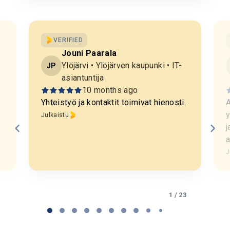
VERIFIED
Jouni Paarala
Ylöjärvi • Ylöjärven kaupunki • IT-
JP
asiantuntija
10 months ago
Yhteistyö ja kontaktit toimivat hienosti.
A
y
Julkaistu
j
J
P
a
1 / 23
g
e
1
o