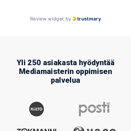
f
2
3
Review widget
by
trustmary
Yli 250 asiakasta hyödyntää
Mediamaisterin oppimisen
palvelua