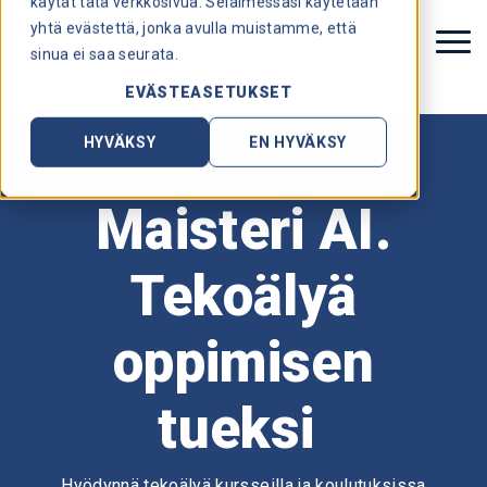
käytät tätä verkkosivua. Selaimessasi käytetään
yhtä evästettä, jonka avulla muistamme, että
sinua ei saa seurata.
EVÄSTEASETUKSET
HYVÄKSY
EN HYVÄKSY
Maisteri AI.
Tekoälyä
oppimisen
tueksi
Hyödynnä tekoälyä kursseilla ja koulutuksissa