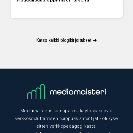
Katso kaikki blogikirjoitukset ➜
Mediamaisterin kumppanina käytössäsi ovat
verkkokouluttamisen huippuasiantuntijat - oli kyse
sitten verkkopedagogiikasta,