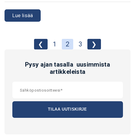
Lue lisää
❮
1
2
3
❯
Pysy ajan tasalla uusimmista
artikkeleista