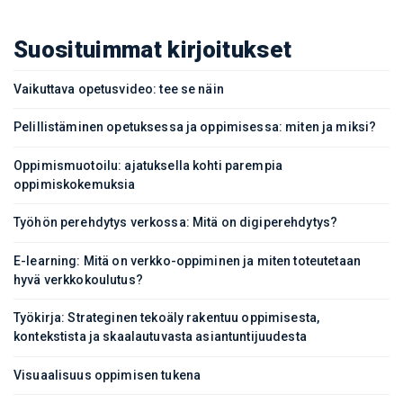
Suosituimmat kirjoitukset
Vaikuttava opetusvideo: tee se näin
Pelillistäminen opetuksessa ja oppimisessa: miten ja miksi?
Oppimismuotoilu: ajatuksella kohti parempia
oppimiskokemuksia
Työhön perehdytys verkossa: Mitä on digiperehdytys?
E-learning: Mitä on verkko-oppiminen ja miten toteutetaan
hyvä verkkokoulutus?
Työkirja: Strateginen tekoäly rakentuu oppimisesta,
kontekstista ja skaalautuvasta asiantuntijuudesta
Visuaalisuus oppimisen tukena