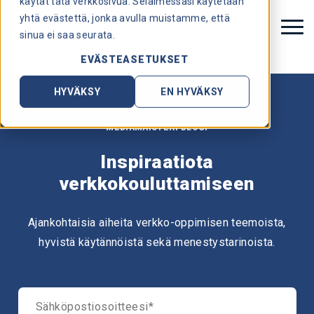
käytät tätä verkkosivua. Selaimessasi käytetään
yhtä evästettä, jonka avulla muistamme, että
sinua ei saa seurata.
EVÄSTEASETUKSET
HYVÄKSY
EN HYVÄKSY
MEDIAMAISTERI BLOGI
Inspiraatiota
verkkokouluttamiseen
Ajankohtaisia aiheita verkko-oppimisen teemoista,
hyvistä käytännöistä sekä menestystarinoista.