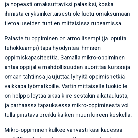
ja nopeasti omaksuttaviksi palasiksi, koska
ihmistä ei yksinkertaisesti ole luotu omaksumaan
tietoa useiden tuntien mittaisissa rupeamissa.
Palasteltu oppiminen on armollisempi (ja lopulta
tehokkaampi) tapa hyödyntää ihmisen
oppimiskapasiteettia. Samalla mikro-oppiminen
antaa oppijalle mahdollisuuden suorittaa kursseja
omaan tahtiinsa ja ujuttaa lyhyitä oppimishetkiä
vaikkapa työmatkoille. Vartin mittaiselle tuokiolle
on helppo löytää aikaa kiireisestäkin aikataulusta,
ja parhaassa tapauksessa mikro-oppimisesta voi
tulla piristävä breikki kaiken muun kiireen keskellä.
Mikro-oppiminen kulkee vahvasti käsi kädessä