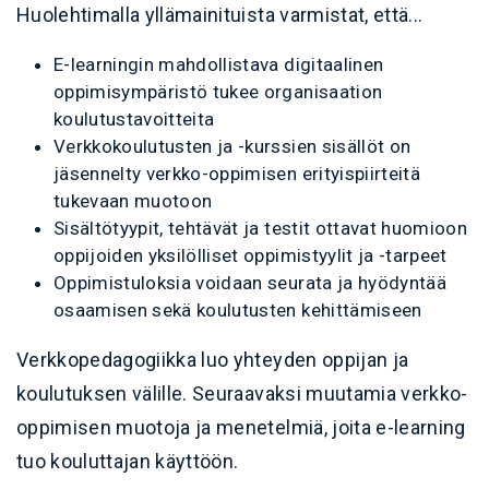
Huolehtimalla yllämainituista varmistat, että...
E-learningin mahdollistava digitaalinen
oppimisympäristö tukee organisaation
koulutustavoitteita
Verkkokoulutusten ja -kurssien sisällöt on
jäsennelty verkko-oppimisen erityispiirteitä
tukevaan muotoon
Sisältötyypit, tehtävät ja testit ottavat huomioon
oppijoiden yksilölliset oppimistyylit ja -tarpeet
Oppimistuloksia voidaan seurata ja hyödyntää
osaamisen sekä koulutusten kehittämiseen
Verkkopedagogiikka luo yhteyden oppijan ja
koulutuksen välille. Seuraavaksi muutamia verkko-
oppimisen muotoja ja menetelmiä, joita e-learning
tuo kouluttajan käyttöön.