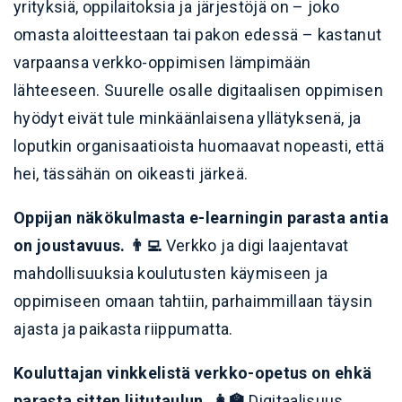
yrityksiä, oppilaitoksia ja järjestöjä on – joko
omasta aloitteestaan tai pakon edessä – kastanut
varpaansa verkko-oppimisen lämpimään
lähteeseen. Suurelle osalle digitaalisen oppimisen
hyödyt eivät tule minkäänlaisena yllätyksenä, ja
loputkin organisaatioista huomaavat nopeasti, että
hei, tässähän on oikeasti järkeä.
Oppijan näkökulmasta e-learningin parasta antia
on joustavuus. 👨‍💻
Verkko ja digi laajentavat
mahdollisuuksia koulutusten käymiseen ja
oppimiseen omaan tahtiin, parhaimmillaan täysin
ajasta ja paikasta riippumatta.
Kouluttajan vinkkelistä verkko-opetus on ehkä
parasta sitten liitutaulun. 👩‍🏫
Digitaalisuus