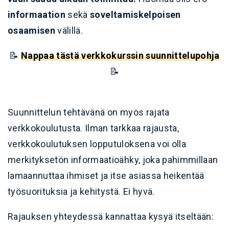
informaation
sekä
soveltamiskelpoisen
osaamisen
välillä.
📝
Nappaa tästä verkkokurssin suunnittelupohja
📝
Suunnittelun tehtävänä on myös rajata
verkkokoulutusta. Ilman tarkkaa rajausta,
verkkokoulutuksen lopputuloksena voi olla
merkityksetön informaatioähky, joka pahimmillaan
lamaannuttaa ihmiset ja itse asiassa heikentää
työsuorituksia ja kehitystä. Ei hyvä.
Rajauksen yhteydessä kannattaa kysyä itseltään: