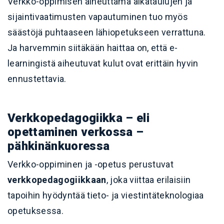
Verkko-oppimisen aiheuttama aikataulujen ja
sijaintivaatimusten vapautuminen tuo myös
säästöjä puhtaaseen lähiopetukseen verrattuna.
Ja harvemmin siitäkään haittaa on, että e-
learningistä aiheutuvat kulut ovat erittäin hyvin
ennustettavia.
Verkkopedagogiikka – eli
opettaminen verkossa –
pähkinänkuoressa
Verkko-oppiminen ja -opetus perustuvat
verkkopedagogiikkaan
, joka viittaa erilaisiin
tapoihin hyödyntää tieto- ja viestintäteknologiaa
opetuksessa.