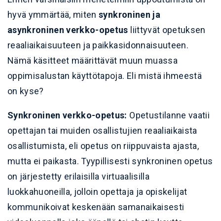
hyvä ymmärtää, miten
synkroninen ja
asynkroninen verkko-opetus
liittyvät opetuksen
reaaliaikaisuuteen ja paikkasidonnaisuuteen.
Nämä käsitteet määrittävät muun muassa
oppimisalustan käyttötapoja. Eli mistä ihmeestä
on kyse?
Synkroninen verkko-opetus:
Opetustilanne vaatii
opettajan tai muiden osallistujien reaaliaikaista
osallistumista, eli opetus on riippuvaista ajasta,
mutta ei paikasta. Tyypillisesti synkroninen opetus
on järjestetty erilaisilla virtuaalisilla
luokkahuoneilla, jolloin opettaja ja opiskelijat
kommunikoivat keskenään samanaikaisesti