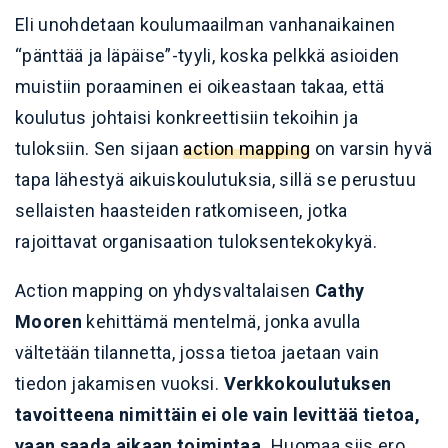
Eli unohdetaan koulumaailman vanhanaikainen
“pänttää ja läpäise”-tyyli, koska pelkkä asioiden
muistiin poraaminen ei oikeastaan takaa, että
koulutus johtaisi konkreettisiin tekoihin ja
tuloksiin. Sen sijaan
action mapping
on varsin hyvä
tapa lähestyä aikuiskoulutuksia, sillä se perustuu
sellaisten haasteiden ratkomiseen, jotka
rajoittavat organisaation tuloksentekokykyä.
Action mapping on yhdysvaltalaisen
Cathy
Mooren
kehittämä mentelmä, jonka avulla
vältetään tilannetta, jossa tietoa jaetaan vain
tiedon jakamisen vuoksi.
Verkkokoulutuksen
tavoitteena nimittäin ei ole vain levittää tietoa,
vaan saada aikaan toimintaa.
Huomaa siis ero