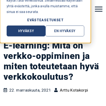
käytät tätä verkkosivua. Selaimessasi käytetään
yhtä evästettä, jonka avulla muistamme, että
sinua ei saa seurata.
EVÄSTEASETUKSET
HYVÄKSY
EN HYVÄKSY
OPPIMISMUOTOILU
|
KOULUTUSTEEMAT
E-learning: Mitä on
verkko-oppiminen ja
miten toteutetaan hyvä
verkkokoulutus?
22. marraskuuta, 2021
Arttu Kotakorpi