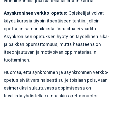
videoluennolla joko äänellä tai chatin kautta.
Asynkroninen verkko-opetus:
Opiskelijat voivat
käydä kurssia täysin itsenäiseen tahtiin, jolloin
opettajan samanaikaista läsnäoloa ei vaadita.
Asynkronisen opetuksen hyöty on täydellinen aika-
ja paikkariippumattomuus, mutta haasteena on
itseohjautuvan ja motivoivan oppimateriaalin
tuottaminen.
Huomaa, että synkroninen ja asynkroninen verkko-
opetus eivät varsinaisesti sulje toisiaan pois, vaan
esimerkiksi sulautuvassa oppimisessa on
tavallista yhdistellä kumpaakin opetusmuotoa.