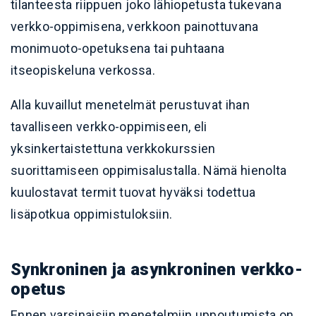
tilanteesta riippuen joko lähiopetusta tukevana
verkko-oppimisena, verkkoon painottuvana
monimuoto-opetuksena tai puhtaana
itseopiskeluna verkossa.
Alla kuvaillut menetelmät perustuvat ihan
tavalliseen verkko-oppimiseen, eli
yksinkertaistettuna verkkokurssien
suorittamiseen oppimisalustalla. Nämä hienolta
kuulostavat termit tuovat hyväksi todettua
lisäpotkua oppimistuloksiin.
Synkroninen ja asynkroninen verkko-
opetus
Ennen varsinaisiin menetelmiin uppoutumista on