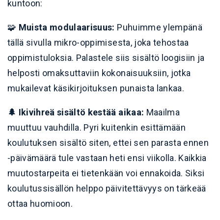
kuntoon:
🧩
Muista modulaarisuus:
Puhuimme ylempänä
tällä sivulla mikro-oppimisesta, joka tehostaa
oppimistuloksia. Palastele siis sisältö loogisiin ja
helposti omaksuttaviin kokonaisuuksiin, jotka
mukailevat käsikirjoituksen punaista lankaa.
🌲 Ikivihreä sisältö kestää aikaa:
Maailma
muuttuu vauhdilla. Pyri kuitenkin esittämään
koulutuksen sisältö siten, ettei sen parasta ennen
-päivämäärä tule vastaan heti ensi viikolla. Kaikkia
muutostarpeita ei tietenkään voi ennakoida. Siksi
koulutussisällön helppo päivitettävyys on tärkeää
ottaa huomioon.