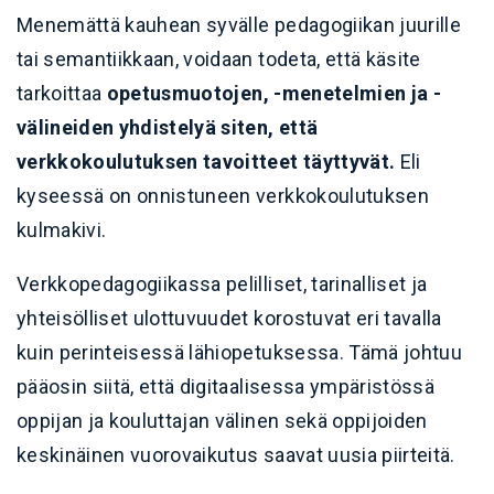
Menemättä kauhean syvälle pedagogiikan juurille
tai semantiikkaan, voidaan todeta, että
käsite
tarkoittaa
opetusmuotojen, -menetelmien ja -
välineiden yhdistelyä siten, että
verkkokoulutuksen tavoitteet täyttyvät.
Eli
kyseessä on onnistuneen verkkokoulutuksen
kulmakivi.
Verkkopedagogiikassa pelilliset, tarinalliset ja
yhteisölliset ulottuvuudet korostuvat eri tavalla
kuin perinteisessä lähiopetuksessa. Tämä johtuu
pääosin siitä, että digitaalisessa ympäristössä
oppijan ja kouluttajan välinen sekä oppijoiden
keskinäinen vuorovaikutus saavat uusia piirteitä.