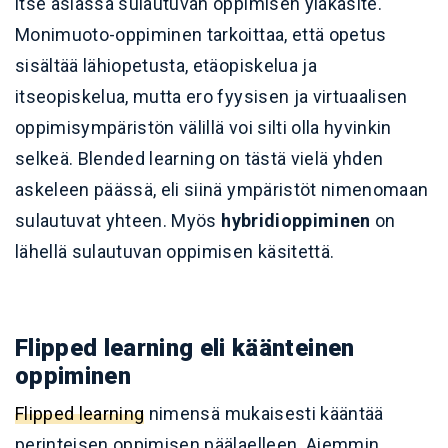
itse asiassa sulautuvan oppimisen yläkäsite.
Monimuoto-oppiminen tarkoittaa, että opetus
sisältää lähiopetusta, etäopiskelua ja
itseopiskelua, mutta ero fyysisen ja virtuaalisen
oppimisympäristön välillä voi silti olla hyvinkin
selkeä. Blended learning on tästä vielä yhden
askeleen päässä, eli siinä ympäristöt nimenomaan
sulautuvat yhteen. Myös
hybridioppiminen
on
lähellä sulautuvan oppimisen käsitettä.
Flipped learning eli käänteinen
oppiminen
Flipped learning
nimensä mukaisesti kääntää
perinteisen oppimisen päälaelleen. Aiemmin