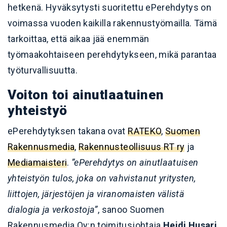
hetkenä. Hyväksytysti suoritettu ePerehdytys on
voimassa vuoden kaikilla rakennustyömailla. Tämä
tarkoittaa, että aikaa jää enemmän
työmaakohtaiseen perehdytykseen, mikä parantaa
työturvallisuutta.
Voiton toi ainutlaatuinen
yhteistyö
ePerehdytyksen takana ovat
RATEKO
,
Suomen
Rakennusmedia
,
Rakennusteollisuus RT ry
ja
Mediamaisteri
.
”ePerehdytys on ainutlaatuisen
yhteistyön tulos, joka on vahvistanut yritysten,
liittojen, järjestöjen ja viranomaisten välistä
dialogia ja verkostoja”
, sanoo Suomen
Rakennusmedia Oy:n toimitusjohtaja
Heidi Husari
.