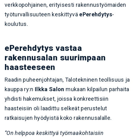
verkkopohjainen, erityisesti rakennustyömaiden
työturvallisuuteen keskittyvä
ePerehdytys
-
koulutus.
ePerehdytys vastaa
rakennusalan suurimpaan
haasteeseen
Raadin puheenjohtajan, Talotekninen teollisuus ja
kauppa ry:n
Ilkka Salon
mukaan kilpailun parhaita
yhdisti hakemukset, joissa konkreettisiin
haasteisiin oli laadittu selkeät perustelut
ratkaisujen hyödyistä koko rakennusalalle.
”On helppoa keskittyä työmaakohtaisiin