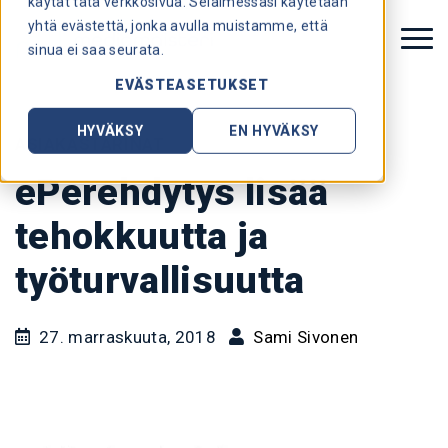
käytät tätä verkkosivua. Selaimessasi käytetään
yhtä evästettä, jonka avulla muistamme, että
sinua ei saa seurata.
EVÄSTEASETUKSET
HYVÄKSY
EN HYVÄKSY
ASIAKASTARINAT
ePerehdytys lisää
tehokkuutta ja
työturvallisuutta
27. marraskuuta, 2018
Sami Sivonen