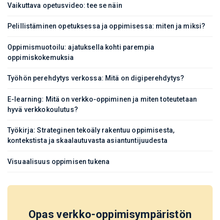
Vaikuttava opetusvideo: tee se näin
Pelillistäminen opetuksessa ja oppimisessa: miten ja miksi?
Oppimismuotoilu: ajatuksella kohti parempia
oppimiskokemuksia
Työhön perehdytys verkossa: Mitä on digiperehdytys?
E-learning: Mitä on verkko-oppiminen ja miten toteutetaan
hyvä verkkokoulutus?
Työkirja: Strateginen tekoäly rakentuu oppimisesta,
kontekstista ja skaalautuvasta asiantuntijuudesta
Visuaalisuus oppimisen tukena
Opas verkko-oppimisympäristön