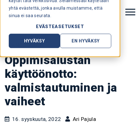
käytät tätä verkkosivua. Selaimessasi käytetään
yhtä evästettä, jonka avulla muistamme, että
sinua ei saa seurata.
EVÄSTEASETUKSET
HYVÄKSY
EN HYVÄKSY
TEKNOLOGIAT
Oppimisalustan
käyttöönotto:
valmistautuminen ja
vaiheet
16. syyskuuta, 2022
Ari Pajula