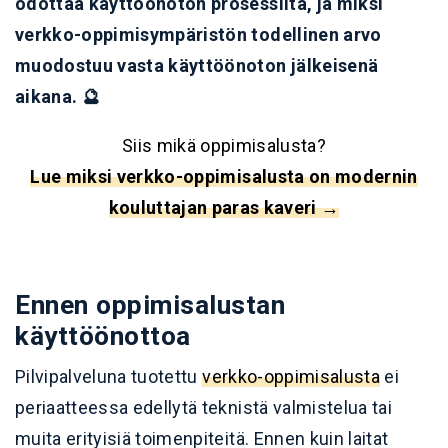
odottaa käyttöönoton prosessilta, ja miksi
verkko-oppimisympäristön todellinen arvo
muodostuu vasta käyttöönoton jälkeisenä
aikana. 🔮
Siis mikä oppimisalusta?
Lue miksi verkko-oppimisalusta on modernin
kouluttajan paras kaveri →
Ennen oppimisalustan
käyttöönottoa
Pilvipalveluna tuotettu
verkko-oppimisalusta
ei
periaatteessa edellytä teknistä valmistelua tai
muita erityisiä toimenpiteitä. Ennen kuin laitat