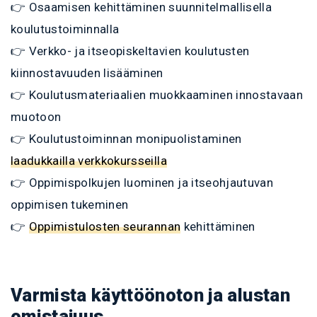
👉 Osaamisen kehittäminen suunnitelmallisella
koulutustoiminnalla
👉 Verkko- ja itseopiskeltavien koulutusten
kiinnostavuuden lisääminen
👉 Koulutusmateriaalien muokkaaminen innostavaan
muotoon
👉 Koulutustoiminnan monipuolistaminen
laadukkailla verkkokursseilla
👉 Oppimispolkujen luominen ja itseohjautuvan
oppimisen tukeminen
👉
Oppimistulosten seurannan
kehittäminen
Varmista käyttöönoton ja alustan
omistajuus