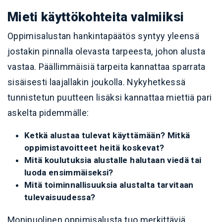
Mieti käyttökohteita valmiiksi
Oppimisalustan hankintapäätös syntyy yleensä
jostakin pinnalla olevasta tarpeesta, johon alusta
vastaa. Päällimmäisiä tarpeita kannattaa sparrata
sisäisesti laajallakin joukolla. Nykyhetkessä
tunnistetun puutteen lisäksi kannattaa miettiä pari
askelta pidemmälle:
Ketkä alustaa tulevat käyttämään? Mitkä
oppimistavoitteet heitä koskevat?
Mitä koulutuksia alustalle halutaan viedä tai
luoda ensimmäiseksi?
Mitä toiminnallisuuksia alustalta tarvitaan
tulevaisuudessa?
Monipuolinen oppimisalusta tuo merkittäviä