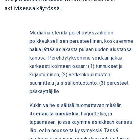
aktiivisessa käytössä.
Mediamaisterilla perehdytysvaihe on
poikkeuksellisen perusteellinen, koska emme
halua jättää asiakasta pulaan uuden alustansa
kanssa. Perehdytyksemme voidaan jakaa
karkeasti kolmeen osaan:
(1) tunnukset ja
kirjautuminen, (2) v
erkkokoulutusten
suunnittelu ja sisällöntuotanto, (3) p
erusteet
pääkäyttäjille.
Kukin vaihe sisältää huomattavan määrän
itsenäistä opiskelua
, harjoittelua, ja
tapaamisen, jossa käymme asiakkaan kanssa
läpi esiin nousseita kysymyksiä. Tässä
mallissa itsenäisen opiskelun rooli on tärkeä,