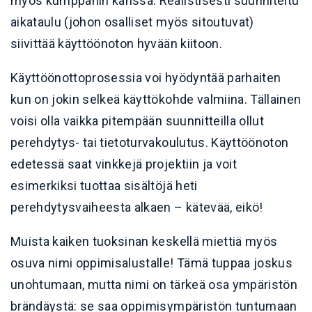
myös kumppanin kanssa. Realistisesti suunniteltu
aikataulu (johon osalliset myös sitoutuvat)
siivittää käyttöönoton hyvään kiitoon.
Käyttöönottoprosessia voi hyödyntää parhaiten
kun on jokin selkeä käyttökohde valmiina. Tällainen
voisi olla vaikka pitempään suunnitteilla ollut
perehdytys- tai tietoturvakoulutus. Käyttöönoton
edetessä saat vinkkejä projektiin ja voit
esimerkiksi tuottaa sisältöjä heti
perehdytysvaiheesta alkaen – kätevää, eikö!
Muista kaiken tuoksinan keskellä miettiä myös
osuva nimi oppimisalustalle! Tämä tuppaa joskus
unohtumaan, mutta nimi on tärkeä osa ympäristön
brändäystä: se saa oppimisympäristön tuntumaan