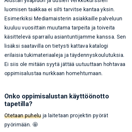
Alustan ylläpidon ja uusien verkkokurssien
luomisen taakkaa ei silti tarvitse kantaa yksin.
Esimerkiksi Mediamaisterin asiakkaille palveluun
kuuluu vuosittain muutama tarpeita ja toiveita
käsittelevä sparrailu asiantuntijamme kanssa. Sen
lisäksi saatavilla on tietysti kattava katalogi
erilaisia tukimateriaaleja ja täydennyskoulutuksia.
Ei siis ole mitään syytä jättää uutuuttaan hohtavaa
oppimisalustaa nurkkaan homehtumaan.
Onko oppimisalustan käyttöönotto
tapetilla?
Otetaan puhelu
ja laitetaan projektin pyörät
pyörimään. 🤩