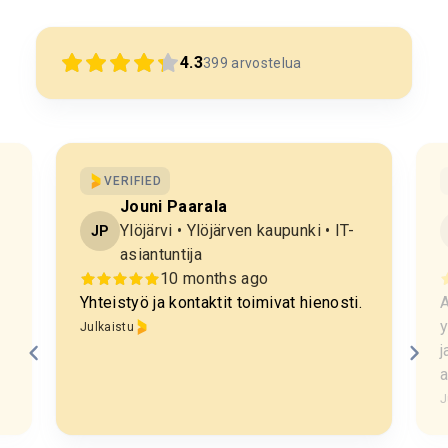
4.3
399
arvostelua
VERIFIED
Jouni Paarala
Ylöjärvi • Ylöjärven kaupunki • IT-
JP
asiantuntija
10 months ago
Yhteistyö ja kontaktit toimivat hienosti.
A
y
Julkaistu
j
J