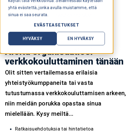
käytät tätä verkkosivua. Selaimessasi käytetään
yhtä evästettä, jonka avulla muistamme, että
sinua ei saa seurata.
EVÄSTEASETUKSET
HYVÄKSY
EN HYVÄKSY
Aloita organisaatiosi
verkkokouluttaminen tänään
Olit sitten vertailemassa erilaisia
yhteistyökumppaneita tai vasta
tutustumassa verkkokouluttamisen arkeen,
niin meidän porukka opastaa sinua
mielellään. Kysy meiltä...
Ratkaisuehdotuksia tai hintatietoa