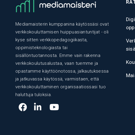
RA
Dig
Mediamaisterin kumppanina käytössäsi ovat
opp
verkkokouluttamisen huippuasiantuntijat - oli
kyse sitten verkkopedagogiikasta,
Ver
oppimisteknologiasta tai
sis
sisällöntuotannosta. Emme vain rakenna
Kou
verkkokoulutusalustaa, vaan tuemme ja
opastamme käyttöönotossa, jalkautuksessa
Mai
ja jatkuvassa käytössä, varmistaen, että
verkkokouluttaminen organisaatiossasi tuo
haluttuja tuloksia.