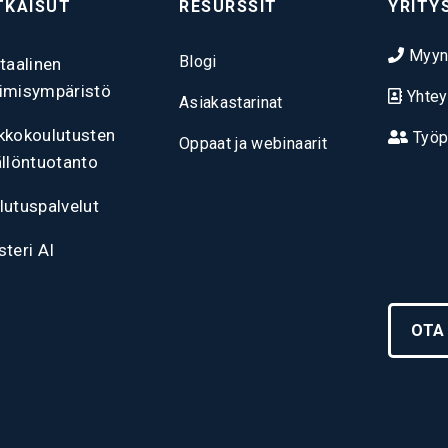
TKAISUT
RESURSSIT
YRITY
Myyn
Blogi
itaalinen
imisympäristö
Yhtey
Asiakastarinat
kkokoulutusten
Työp
Oppaat ja webinaarit
ällöntuotanto
lutuspalvelut
steri AI
OTA