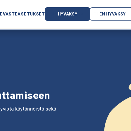
ut
Hinnoittelu
Asiakastarinat
Tietopankki
EVÄSTEASETUKSET
HYVÄKSY
EN HYVÄKSY
luttamiseen
hyvistä käytännöistä sekä