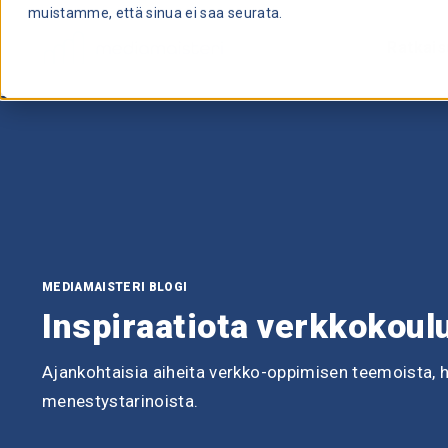
muistamme, että sinua ei saa seurata.
Ratkais
MEDIAMAISTERI BLOGI
Inspiraatiota verkkokou
Ajankohtaisia aiheita verkko-oppimisen teemoista, 
menestystarinoista.