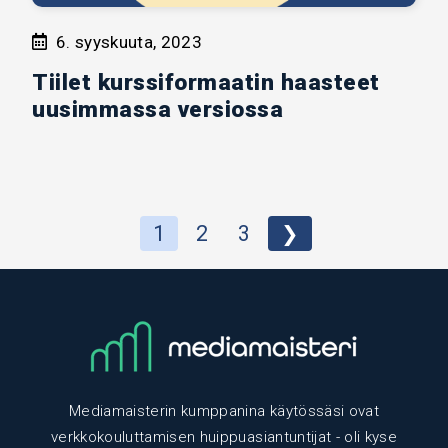
6. syyskuuta, 2023
Tiilet kurssiformaatin haasteet
uusimmassa versiossa
1
2
3
❯
Mediamaisterin kumppanina käytössäsi ovat
verkkokouluttamisen huippuasiantuntijat - oli kyse