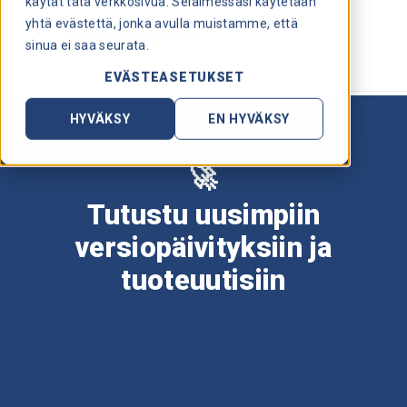
käytät tätä verkkosivua. Selaimessasi käytetään
yhtä evästettä, jonka avulla muistamme, että
sinua ei saa seurata.
EVÄSTEASETUKSET
HYVÄKSY
EN HYVÄKSY
🚀
Tutustu uusimpiin
versiopäivityksiin ja
tuoteuutisiin