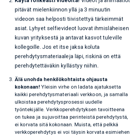
Käytä rohkeasti videoita!
Videot ja animaatiot
pitävät mielenkiinnon yllä ja 3 minuutin
videoon saa helposti tiivistettyä tärkeimmät
asiat. Lyhyet selfievideot luovat ihmisläheisen
kuvan yrityksestä ja antavat kasvot tuleville
kollegoille. Jos et itse jaksa koluta
perehdytysmateriaaleja läpi, riskinä on että
perehdytettäväkin kyllästyy niihin.
Älä unohda henkilökohtaista ohjausta
kokonaan!
Yleisin virhe on ladata ajatuksetta
kaikki perehdytysmateriaali verkkoon, ja samalla
ulkoistaa perehdytysprosessi uudelle
työntekijälle. Verkkoperehdytyksen tavoitteena
on tukea ja sujuvoittaa perinteistä perehdytystä,
ei korvata sitä kokonaan. Muista, että pelkkä
verkkoperehdytys ei voi täysin korvata esimiehen