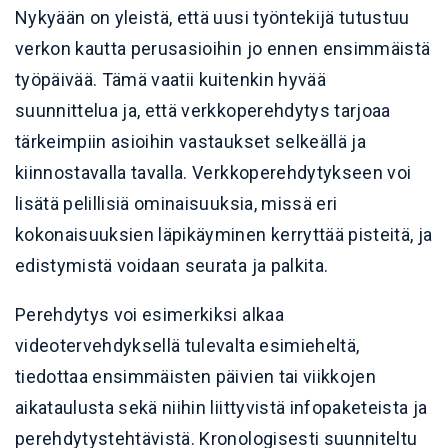
Nykyään on yleistä, että uusi työntekijä tutustuu
verkon kautta perusasioihin jo ennen ensimmäistä
työpäivää. Tämä vaatii kuitenkin hyvää
suunnittelua ja, että verkkoperehdytys tarjoaa
tärkeimpiin asioihin vastaukset selkeällä ja
kiinnostavalla tavalla. Verkkoperehdytykseen voi
lisätä pelillisiä ominaisuuksia, missä eri
kokonaisuuksien läpikäyminen kerryttää pisteitä, ja
edistymistä voidaan seurata ja palkita.
Perehdytys voi esimerkiksi alkaa
videotervehdyksellä tulevalta esimieheltä,
tiedottaa ensimmäisten päivien tai viikkojen
aikataulusta sekä niihin liittyvistä infopaketeista ja
perehdytystehtävistä. Kronologisesti suunniteltu