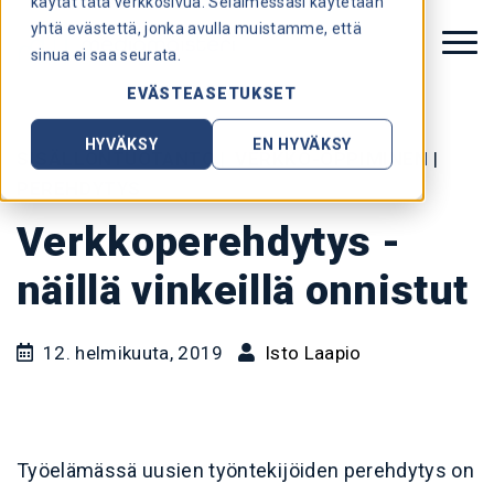
käytät tätä verkkosivua. Selaimessasi käytetään
yhtä evästettä, jonka avulla muistamme, että
sinua ei saa seurata.
EVÄSTEASETUKSET
HYVÄKSY
EN HYVÄKSY
SISÄLLÖNTUOTANTO
|
VERKKO-OPPIMINEN
|
PEREHDYTYS
Verkkoperehdytys -
näillä vinkeillä onnistut
12. helmikuuta, 2019
Isto Laapio
Työelämässä uusien työntekijöiden perehdytys on