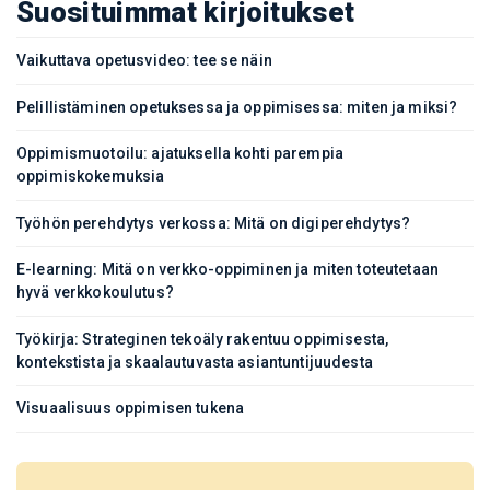
Suosituimmat kirjoitukset
Vaikuttava opetusvideo: tee se näin
Pelillistäminen opetuksessa ja oppimisessa: miten ja miksi?
Oppimismuotoilu: ajatuksella kohti parempia
oppimiskokemuksia
Työhön perehdytys verkossa: Mitä on digiperehdytys?
E-learning: Mitä on verkko-oppiminen ja miten toteutetaan
hyvä verkkokoulutus?
Työkirja: Strateginen tekoäly rakentuu oppimisesta,
kontekstista ja skaalautuvasta asiantuntijuudesta
Visuaalisuus oppimisen tukena