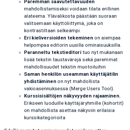
Paremman saavutettavuuden
mahdollistamiseksi voidaan tilata erillinen
alateema. Ylävalikosta päästään suoraan
valitsemaan käyttöliittymä, joka on
kontrastiltaan selkeämpi.
Eri kieliversioiden tekeminen
on aiempaa
helpompaa editorin uusilla ominaisuuksilla.
Paranneltu tekstieditori
tuo nyt mukanaan
lisää tekstin taustavärejä sekä paremmat
mahdollisuudet tekstin muotoiluihin
Saman henkilön useamman käyttäjätilin
yhdistäminen
on nyt mahdollista
vakioasennuksessa (Merge Users Tool).
Kurssisisältöjen näkyvyyden rajaaminen.
Erikseen luoduille käyttäjäryhmille (kohortit)
on mahdollista asettaa näkyviin erilaisia
kurssikategorioita