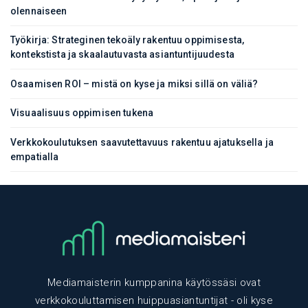
olennaiseen
Työkirja: Strateginen tekoäly rakentuu oppimisesta,
kontekstista ja skaalautuvasta asiantuntijuudesta
Osaamisen ROI – mistä on kyse ja miksi sillä on väliä?
Visuaalisuus oppimisen tukena
Verkkokoulutuksen saavutettavuus rakentuu ajatuksella ja
empatialla
Mediamaisterin kumppanina käytössäsi ovat
verkkokouluttamisen huippuasiantuntijat - oli kyse