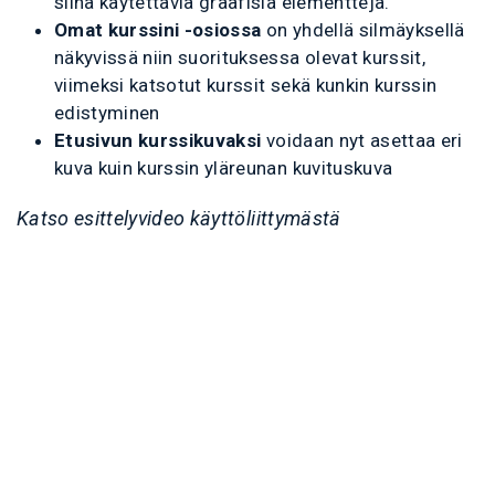
siinä käytettäviä graafisia elementtejä.
Omat kurssini -osiossa
on yhdellä silmäyksellä
näkyvissä niin suorituksessa olevat kurssit,
viimeksi katsotut kurssit sekä kunkin kurssin
edistyminen
Etusivun kurssikuvaksi
voidaan nyt asettaa eri
kuva kuin kurssin yläreunan kuvituskuva
Katso esittelyvideo käyttöliittymästä