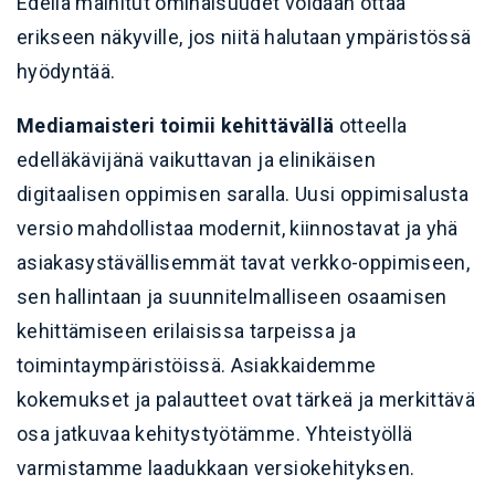
Edellä mainitut ominaisuudet voidaan ottaa
erikseen näkyville, jos niitä halutaan ympäristössä
hyödyntää.
Mediamaisteri toimii kehittävällä
otteella
edelläkävijänä vaikuttavan ja elinikäisen
digitaalisen oppimisen saralla. Uusi oppimisalusta
versio mahdollistaa modernit, kiinnostavat ja yhä
asiakasystävällisemmät tavat verkko-oppimiseen,
sen hallintaan ja suunnitelmalliseen osaamisen
kehittämiseen erilaisissa tarpeissa ja
toimintaympäristöissä. Asiakkaidemme
kokemukset ja palautteet ovat tärkeä ja merkittävä
osa jatkuvaa kehitystyötämme. Yhteistyöllä
varmistamme laadukkaan versiokehityksen.