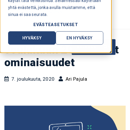
käytät tätä verkkosivua. Selaimessasi käytetään
yhtä evästettä, jonka avulla muistamme, että
sinua ei saa seurata.
EVÄSTEASETUKSET
TAKAISIN TUOTEUUTISIIN
HYVÄKSY
EN HYVÄKSY
Joulukuun 2020 uudet
VARAA ESITTELY
ominaisuudet
7. joulukuuta, 2020
Ari Pajula