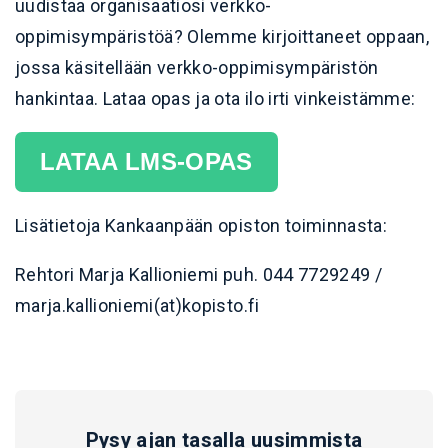
uudistaa organisaatiosi verkko-
oppimisympäristöä? Olemme kirjoittaneet oppaan,
jossa käsitellään verkko-oppimisympäristön
hankintaa. Lataa opas ja ota ilo irti vinkeistämme:
LATAA LMS-OPAS
Lisätietoja Kankaanpään opiston toiminnasta:
Rehtori Marja Kallioniemi puh. 044 7729249 /
marja.kallioniemi(at)kopisto.fi
Pysy ajan tasalla uusimmista