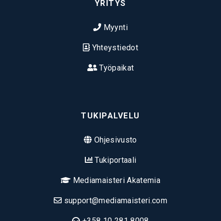
YRITYS
Myynti
Yhteystiedot
Työpaikat
TUKIPALVELU
Ohjesivusto
Tukiportaali
Mediamaisteri Akatemia
support@mediamaisteri.com
+358 10 281 8008