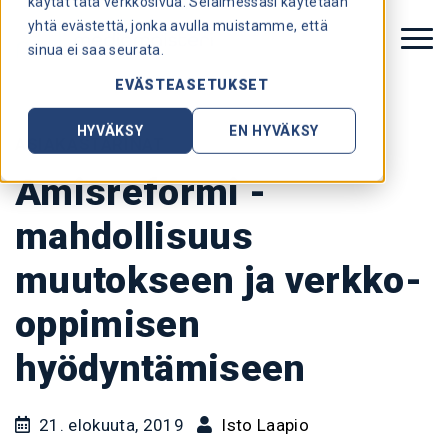
käytät tätä verkkosivua. Selaimessasi käytetään
yhtä evästettä, jonka avulla muistamme, että
sinua ei saa seurata.
EVÄSTEASETUKSET
HYVÄKSY
EN HYVÄKSY
ASIAKASTARINAT
Amisreformi -
mahdollisuus
muutokseen ja verkko-
oppimisen
hyödyntämiseen
21. elokuuta, 2019
Isto Laapio