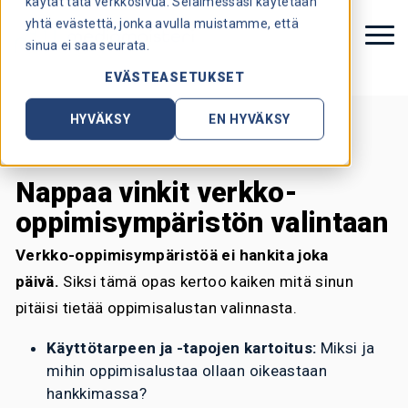
käytät tätä verkkosivua. Selaimessasi käytetään
yhtä evästettä, jonka avulla muistamme, että
sinua ei saa seurata.
EVÄSTEASETUKSET
HYVÄKSY
EN HYVÄKSY
Nappaa vinkit verkko-
oppimisympäristön valintaan
Verkko-oppimisympäristöä ei hankita joka
päivä.
Siksi tämä opas kertoo kaiken mitä sinun
pitäisi tietää oppimisalustan valinnasta.
Käyttötarpeen ja -tapojen kartoitus:
Miksi ja
mihin oppimisalustaa ollaan oikeastaan
hankkimassa?